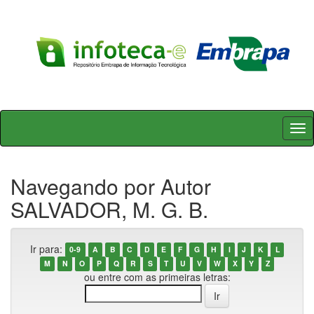
Skip
navigation
Navegando por Autor
SALVADOR, M. G. B.
Ir para:
0-9
A
B
C
D
E
F
G
H
I
J
K
L
M
N
O
P
Q
R
S
T
U
V
W
X
Y
Z
ou entre com as primeiras letras: