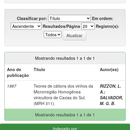
Classificar por:
Em ordem:
Resultados/Página
Registro(s):
Mostrando resultados 1 a 1 de 1
Ano de
Título
Autor(es)
publicação
1987
Teores de cátions dos vinhos da
RIZZON, L.
Microrregião Homogênea
A.
;
vinicultora de Caxias do Sul,
SALVADOR,
(MRH 311).
M. G. B.
Mostrando resultados 1 a 1 de 1
Indexado por