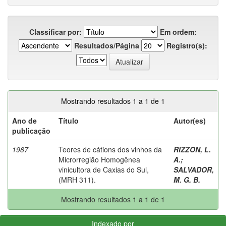
Classificar por:
Em ordem:
Resultados/Página
Registro(s):
Mostrando resultados 1 a 1 de 1
Ano de
Título
Autor(es)
publicação
1987
Teores de cátions dos vinhos da
RIZZON, L.
Microrregião Homogênea
A.
;
vinicultora de Caxias do Sul,
SALVADOR,
(MRH 311).
M. G. B.
Mostrando resultados 1 a 1 de 1
Indexado por