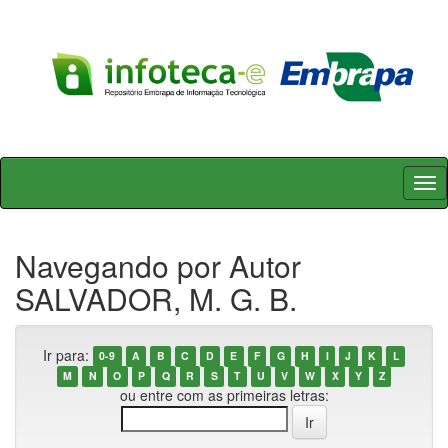
Skip
navigation
Navegando por Autor
SALVADOR, M. G. B.
Ir para:
0-9
A
B
C
D
E
F
G
H
I
J
K
L
M
N
O
P
Q
R
S
T
U
V
W
X
Y
Z
ou entre com as primeiras letras: