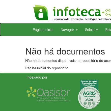
Skip
Página inicial
Navegar
Sobre
Est
navigation
Não há documentos
Não há documentos disponíveis no repositório de acor
Página inicial do repositório
Indexado por