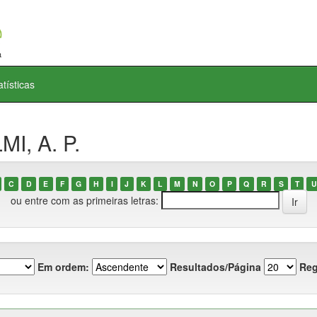
atísticas
I, A. P.
C
D
E
F
G
H
I
J
K
L
M
N
O
P
Q
R
S
T
U
ou entre com as primeiras letras:
Em ordem:
Resultados/Página
Reg