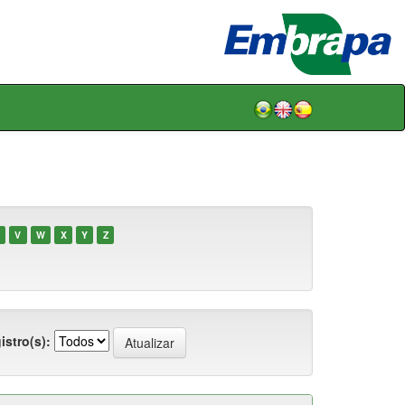
V
W
X
Y
Z
istro(s):