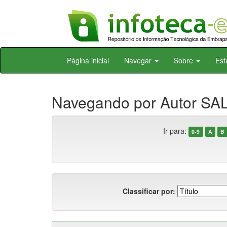
Skip
Página inicial
Navegar
Sobre
Est
navigation
Navegando por Autor SALM
Ir para:
0-9
A
B
Classificar por: