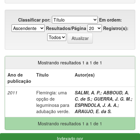
Classificar por:
Em ordem:
Resultados/Página
Registro(s):
Mostrando resultados 1 a 1 de 1
Ano de
Título
Autor(es)
publicação
2011
Flemingia: uma
SALMI, A. P.
;
ABBOUD, A.
opção de
C. de S.
;
GUERRA, J. G. M.
;
leguminosa para
ESPINDOLA, J. A. A.
;
adubação verde.
ARAUJO, E. da S.
Mostrando resultados 1 a 1 de 1
Indexado por