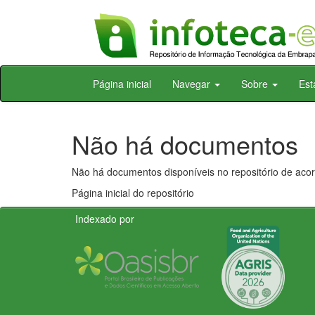
Skip
Página inicial
Navegar
Sobre
Est
navigation
Não há documentos
Não há documentos disponíveis no repositório de acor
Página inicial do repositório
Indexado por