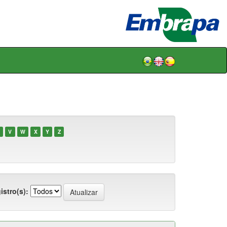
V
W
X
Y
Z
istro(s):