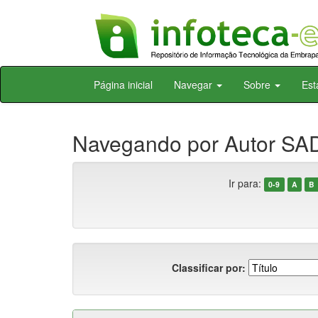
Skip
Página inicial
Navegar
Sobre
Est
navigation
Navegando por Autor SA
Ir para:
0-9
A
B
Classificar por: