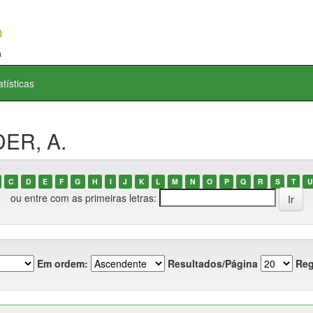
atísticas
DER, A.
C
D
E
F
G
H
I
J
K
L
M
N
O
P
Q
R
S
T
U
ou entre com as primeiras letras:
Em ordem:
Resultados/Página
Reg