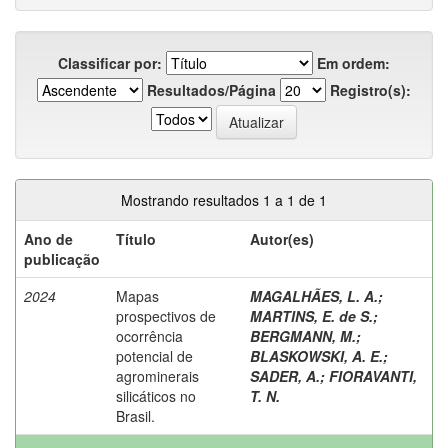
Classificar por:
Em ordem:
Resultados/Página
Registro(s):
Mostrando resultados 1 a 1 de 1
Ano de
Título
Autor(es)
publicação
2024
Mapas
MAGALHÃES, L. A.
;
prospectivos de
MARTINS, E. de S.
;
ocorrência
BERGMANN, M.
;
potencial de
BLASKOWSKI, A. E.
;
agrominerais
SADER, A.
;
FIORAVANTI,
silicáticos no
T. N.
Brasil.