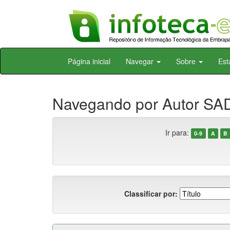
Skip
Página inicial
Navegar
Sobre
Est
navigation
Navegando por Autor SA
Ir para:
0-9
A
B
Classificar por: