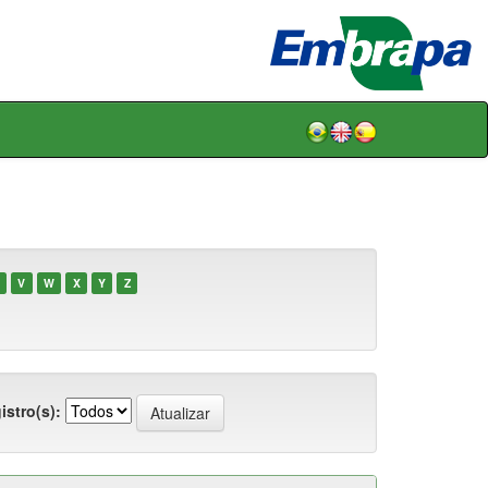
V
W
X
Y
Z
istro(s):