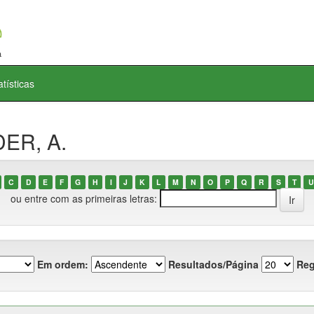
atísticas
DER, A.
C
D
E
F
G
H
I
J
K
L
M
N
O
P
Q
R
S
T
U
ou entre com as primeiras letras:
Em ordem:
Resultados/Página
Reg