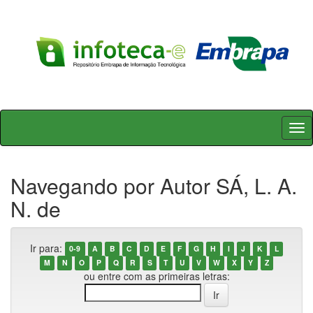
Skip
navigation
Navegando por Autor SÁ, L. A.
N. de
Ir para:
0-9
A
B
C
D
E
F
G
H
I
J
K
L
M
N
O
P
Q
R
S
T
U
V
W
X
Y
Z
ou entre com as primeiras letras: