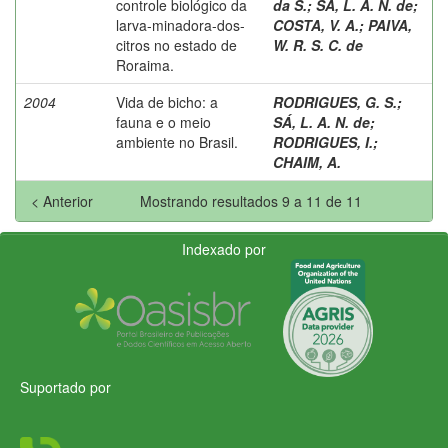
controle biológico da
da S.
;
SÁ, L. A. N. de
;
larva-minadora-dos-
COSTA, V. A.
;
PAIVA,
citros no estado de
W. R. S. C. de
Roraima.
2004
Vida de bicho: a
RODRIGUES, G. S.
;
fauna e o meio
SÁ, L. A. N. de
;
ambiente no Brasil.
RODRIGUES, I.
;
CHAIM, A.
< Anterior
Mostrando resultados 9 a 11 de 11
Indexado por
Suportado por