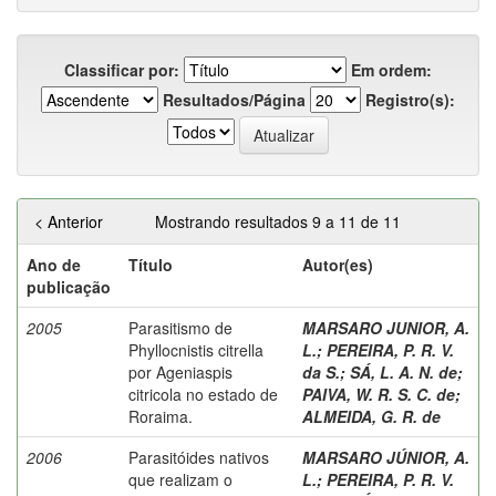
Classificar por:
Em ordem:
Resultados/Página
Registro(s):
< Anterior
Mostrando resultados 9 a 11 de 11
Ano de
Título
Autor(es)
publicação
2005
Parasitismo de
MARSARO JUNIOR, A.
Phyllocnistis citrella
L.
;
PEREIRA, P. R. V.
por Ageniaspis
da S.
;
SÁ, L. A. N. de
;
citricola no estado de
PAIVA, W. R. S. C. de
;
Roraima.
ALMEIDA, G. R. de
2006
Parasitóides nativos
MARSARO JÚNIOR, A.
que realizam o
L.
;
PEREIRA, P. R. V.