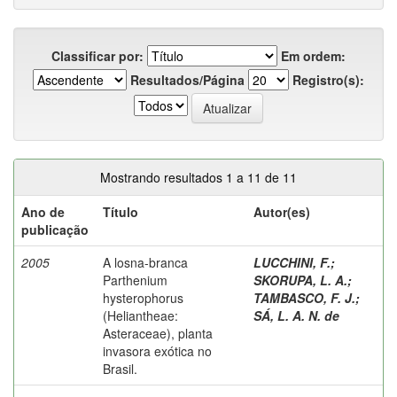
Classificar por:
Em ordem:
Resultados/Página
Registro(s):
Mostrando resultados 1 a 11 de 11
Ano de
Título
Autor(es)
publicação
2005
A losna-branca
LUCCHINI, F.
;
Parthenium
SKORUPA, L. A.
;
hysterophorus
TAMBASCO, F. J.
;
(Heliantheae:
SÁ, L. A. N. de
Asteraceae), planta
invasora exótica no
Brasil.