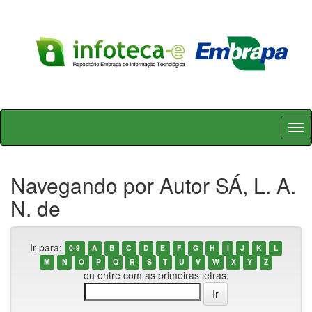
Skip
navigation
Navegando por Autor SÁ, L. A.
N. de
Ir para:
0-9
A
B
C
D
E
F
G
H
I
J
K
L
M
N
O
P
Q
R
S
T
U
V
W
X
Y
Z
ou entre com as primeiras letras: