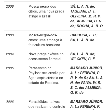
2008
Mosca-negra-dos-
SÁ, L. A. N. de
;
citros, uma nova praga
TAGLIARI, B. T.
;
atinge o Brasil.
OLIVEIRA, M. R. V.
de
;
ALMEIDA, G. R.
de
;
ROCHA, A. B. O.
2003
Mosca-negra-dos-
BARBOSA, F. R.
;
citros: uma ameaça à
SÁ, L. A. N. de
fruticultura brasileira.
2004
Nova praga exótica no
SÁ, L. A. N. de
;
ecossistema florestal.
WILCKEN, C. F.
2005
Parasitismo de
MARSARO JUNIOR,
Phyllocnistis citrella por
A. L.
;
PEREIRA, P.
Ageniaspis citricola no
R. V. da S.
;
SÁ, L. A.
estado de Roraima.
N. de
;
PAIVA, W. R.
S. C. de
;
ALMEIDA,
G. R. de
2006
Parasitóides nativos
MARSARO JÚNIOR,
que realizam o controle
A. L.
;
PEREIRA, P.