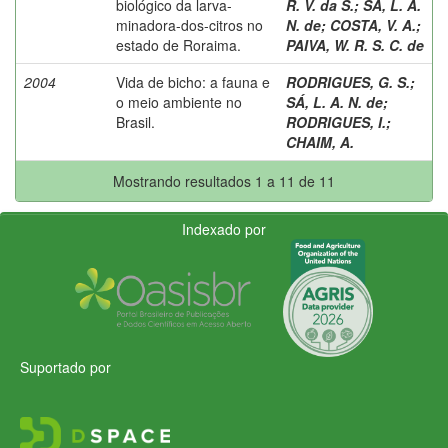
biológico da larva-
R. V. da S.
;
SÁ, L. A.
minadora-dos-citros no
N. de
;
COSTA, V. A.
;
estado de Roraima.
PAIVA, W. R. S. C. de
2004
Vida de bicho: a fauna e
RODRIGUES, G. S.
;
o meio ambiente no
SÁ, L. A. N. de
;
Brasil.
RODRIGUES, I.
;
CHAIM, A.
Mostrando resultados 1 a 11 de 11
Indexado por
Suportado por