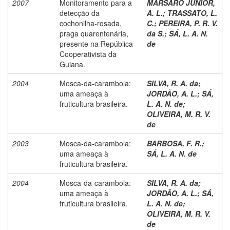
2007
Monitoramento para a
MARSARO JUNIOR,
detecção da
A. L.
;
TRASSATO, L.
cochonilha-rosada,
C.
;
PEREIRA, P. R. V.
praga quarentenária,
da S.
;
SÁ, L. A. N.
presente na República
de
Cooperativista da
Guiana.
2004
Mosca-da-carambola:
SILVA, R. A. da
;
uma ameaça à
JORDÃO, A. L.
;
SÁ,
fruticultura brasileira.
L. A. N. de
;
OLIVEIRA, M. R. V.
de
2003
Mosca-da-carambola:
BARBOSA, F. R.
;
uma ameaça à
SÁ, L. A. N. de
fruticultura brasileira.
2004
Mosca-da-carambola:
SILVA, R. A. da
;
uma ameaça à
JORDÃO, A. L.
;
SÁ,
fruticultura brasileira.
L. A. N. de
;
OLIVEIRA, M. R. V.
de