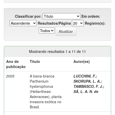
Classificar por:
Em ordem:
Resultados/Página
Registro(s):
Mostrando resultados 1 a 11 de 11
Ano de
Título
Autor(es)
publicação
2005
A losna-branca
LUCCHINI, F.
;
Parthenium
SKORUPA, L. A.
;
hysterophorus
TAMBASCO, F. J.
;
(Heliantheae:
SÁ, L. A. N. de
Asteraceae), planta
invasora exótica no
Brasil.