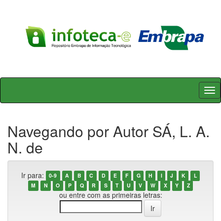
Skip
navigation
Navegando por Autor SÁ, L. A.
N. de
Ir para:
0-9
A
B
C
D
E
F
G
H
I
J
K
L
M
N
O
P
Q
R
S
T
U
V
W
X
Y
Z
ou entre com as primeiras letras: