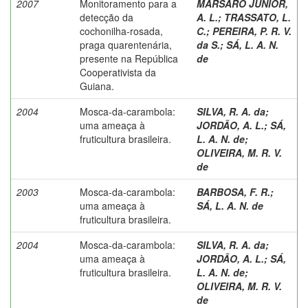
2007
Monitoramento para a
MARSARO JUNIOR,
detecção da
A. L.
;
TRASSATO, L.
cochonilha-rosada,
C.
;
PEREIRA, P. R. V.
praga quarentenária,
da S.
;
SÁ, L. A. N.
presente na República
de
Cooperativista da
Guiana.
2004
Mosca-da-carambola:
SILVA, R. A. da
;
uma ameaça à
JORDÃO, A. L.
;
SÁ,
fruticultura brasileira.
L. A. N. de
;
OLIVEIRA, M. R. V.
de
2003
Mosca-da-carambola:
BARBOSA, F. R.
;
uma ameaça à
SÁ, L. A. N. de
fruticultura brasileira.
2004
Mosca-da-carambola:
SILVA, R. A. da
;
uma ameaça à
JORDÃO, A. L.
;
SÁ,
fruticultura brasileira.
L. A. N. de
;
OLIVEIRA, M. R. V.
de