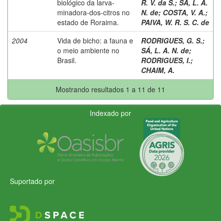
biológico da larva-
R. V. da S.
;
SÁ, L. A.
minadora-dos-citros no
N. de
;
COSTA, V. A.
;
estado de Roraima.
PAIVA, W. R. S. C. de
2004
Vida de bicho: a fauna e
RODRIGUES, G. S.
;
o meio ambiente no
SÁ, L. A. N. de
;
Brasil.
RODRIGUES, I.
;
CHAIM, A.
Mostrando resultados 1 a 11 de 11
Indexado por
Suportado por