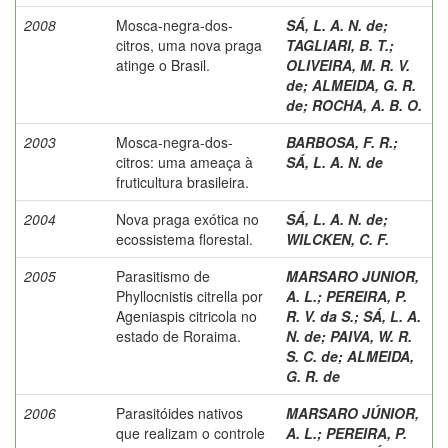
2008
Mosca-negra-dos-
SÁ, L. A. N. de
;
citros, uma nova praga
TAGLIARI, B. T.
;
atinge o Brasil.
OLIVEIRA, M. R. V.
de
;
ALMEIDA, G. R.
de
;
ROCHA, A. B. O.
2003
Mosca-negra-dos-
BARBOSA, F. R.
;
citros: uma ameaça à
SÁ, L. A. N. de
fruticultura brasileira.
2004
Nova praga exótica no
SÁ, L. A. N. de
;
ecossistema florestal.
WILCKEN, C. F.
2005
Parasitismo de
MARSARO JUNIOR,
Phyllocnistis citrella por
A. L.
;
PEREIRA, P.
Ageniaspis citricola no
R. V. da S.
;
SÁ, L. A.
estado de Roraima.
N. de
;
PAIVA, W. R.
S. C. de
;
ALMEIDA,
G. R. de
2006
Parasitóides nativos
MARSARO JÚNIOR,
que realizam o controle
A. L.
;
PEREIRA, P.