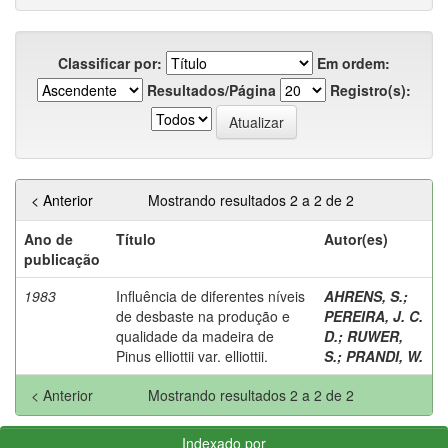
Classificar por:
Em ordem:
Resultados/Página
Registro(s):
< Anterior
Mostrando resultados 2 a 2 de 2
Ano de
Título
Autor(es)
publicação
1983
Influência de diferentes níveis
AHRENS, S.
;
de desbaste na produção e
PEREIRA, J. C.
qualidade da madeira de
D.
;
RUWER,
Pinus elliottii var. elliottii.
S.
;
PRANDI, W.
< Anterior
Mostrando resultados 2 a 2 de 2
Indexado por