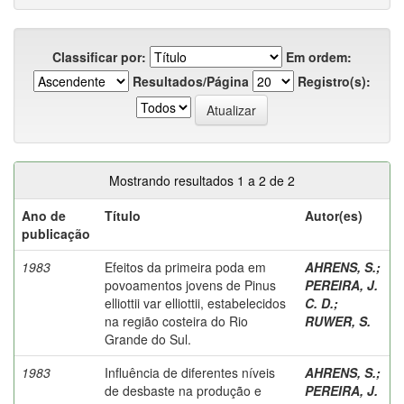
Classificar por:
Em ordem:
Resultados/Página
Registro(s):
Mostrando resultados 1 a 2 de 2
Ano de
Título
Autor(es)
publicação
1983
Efeitos da primeira poda em
AHRENS, S.
;
povoamentos jovens de Pinus
PEREIRA, J.
elliottii var elliottii, estabelecidos
C. D.
;
na região costeira do Rio
RUWER, S.
Grande do Sul.
1983
Influência de diferentes níveis
AHRENS, S.
;
de desbaste na produção e
PEREIRA, J.