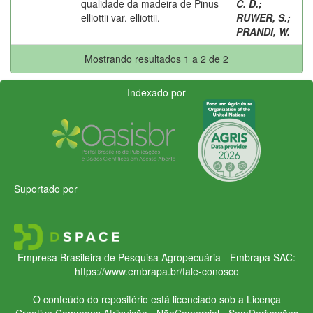
qualidade da madeira de Pinus
C. D.
;
elliottii var. elliottii.
RUWER, S.
;
PRANDI, W.
Mostrando resultados 1 a 2 de 2
Indexado por
Suportado por
Empresa Brasileira de Pesquisa Agropecuária - Embrapa
SAC:
https://www.embrapa.br/fale-conosco
O conteúdo do repositório está licenciado sob a Licença
Creative Commons
Atribuição - NãoComercial - SemDerivações