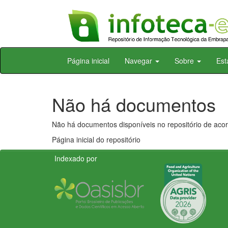
Skip
Página inicial
Navegar
Sobre
Est
navigation
Não há documentos
Não há documentos disponíveis no repositório de acor
Página inicial do repositório
Indexado por