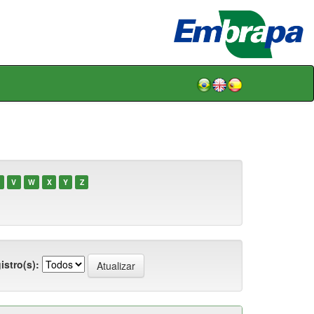
V
W
X
Y
Z
istro(s):