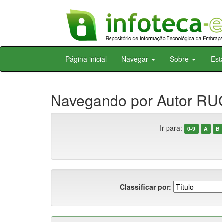
Skip
Página inicial
Navegar
Sobre
Est
navigation
Navegando por Autor RU
Ir para:
0-9
A
B
Classificar por: