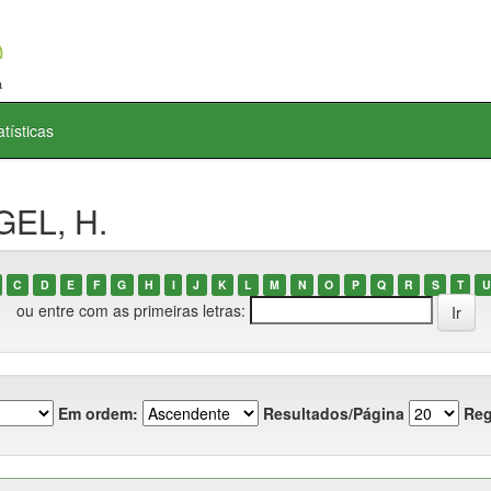
atísticas
GEL, H.
C
D
E
F
G
H
I
J
K
L
M
N
O
P
Q
R
S
T
U
ou entre com as primeiras letras:
Em ordem:
Resultados/Página
Reg