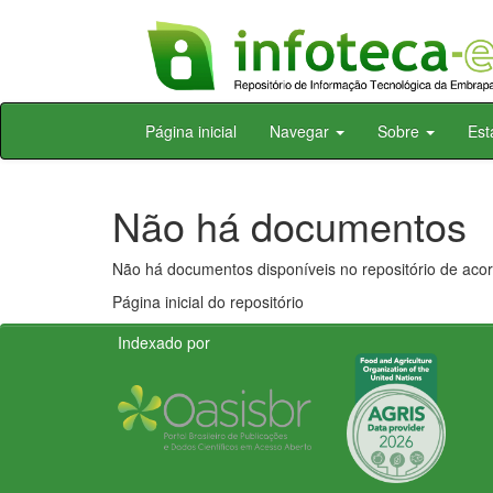
Skip
Página inicial
Navegar
Sobre
Est
navigation
Não há documentos
Não há documentos disponíveis no repositório de acor
Página inicial do repositório
Indexado por