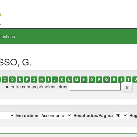
atísticas
SSO, G.
C
D
E
F
G
H
I
J
K
L
M
N
O
P
Q
R
S
T
U
ou entre com as primeiras letras:
Em ordem:
Resultados/Página
Reg