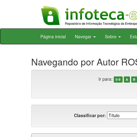
Skip
Página inicial
Navegar
Sobre
Est
navigation
Navegando por Autor RO
Ir para:
0-9
A
B
Classificar por: