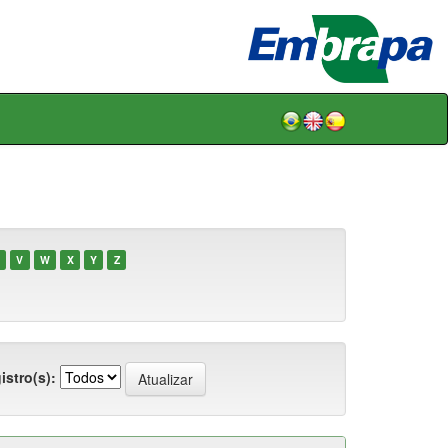
V
W
X
Y
Z
istro(s):