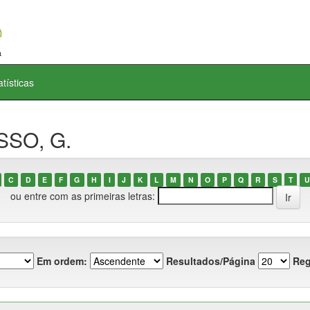
atísticas
SSO, G.
C
D
E
F
G
H
I
J
K
L
M
N
O
P
Q
R
S
T
U
ou entre com as primeiras letras:
Em ordem:
Resultados/Página
Reg