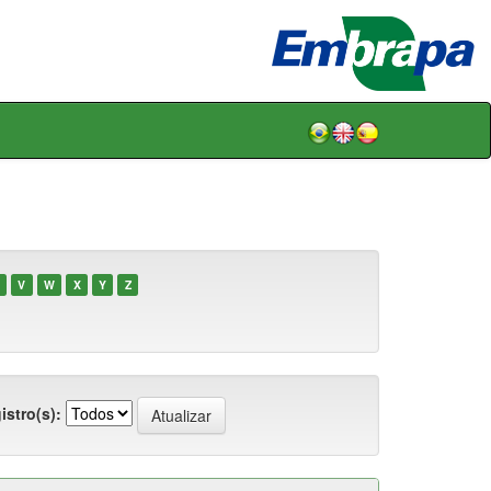
V
W
X
Y
Z
istro(s):