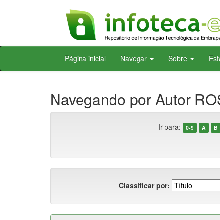
Skip
Página inicial
Navegar
Sobre
Est
navigation
Navegando por Autor RO
Ir para:
0-9
A
B
Classificar por: