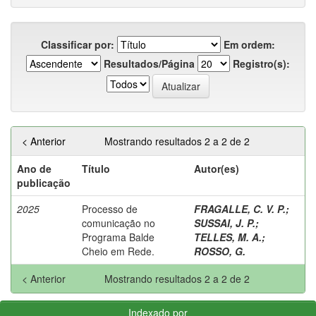
Classificar por:
Em ordem:
Resultados/Página
Registro(s):
< Anterior
Mostrando resultados 2 a 2 de 2
Ano de
Título
Autor(es)
publicação
2025
Processo de
FRAGALLE, C. V. P.
;
comunicação no
SUSSAI, J. P.
;
Programa Balde
TELLES, M. A.
;
Cheio em Rede.
ROSSO, G.
< Anterior
Mostrando resultados 2 a 2 de 2
Indexado por