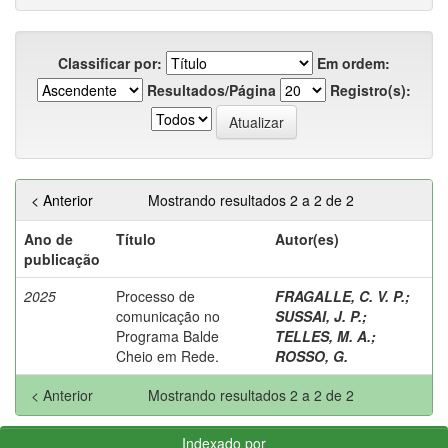
Classificar por:
Em ordem:
Resultados/Página
Registro(s):
< Anterior
Mostrando resultados 2 a 2 de 2
Ano de
Título
Autor(es)
publicação
2025
Processo de
FRAGALLE, C. V. P.
;
comunicação no
SUSSAI, J. P.
;
Programa Balde
TELLES, M. A.
;
Cheio em Rede.
ROSSO, G.
< Anterior
Mostrando resultados 2 a 2 de 2
Indexado por