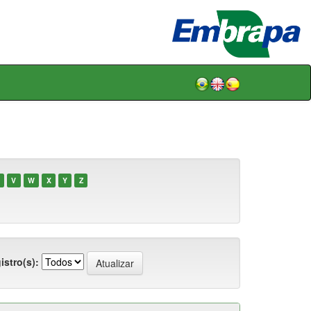
V
W
X
Y
Z
istro(s):