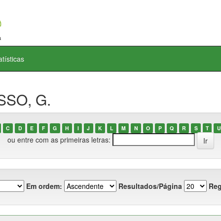
atísticas
SSO, G.
C
D
E
F
G
H
I
J
K
L
M
N
O
P
Q
R
S
T
U
ou entre com as primeiras letras:
Em ordem:
Resultados/Página
Reg