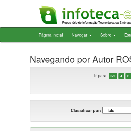
Skip
Página inicial
Navegar
Sobre
Est
navigation
Navegando por Autor RO
Ir para:
0-9
A
B
Classificar por: