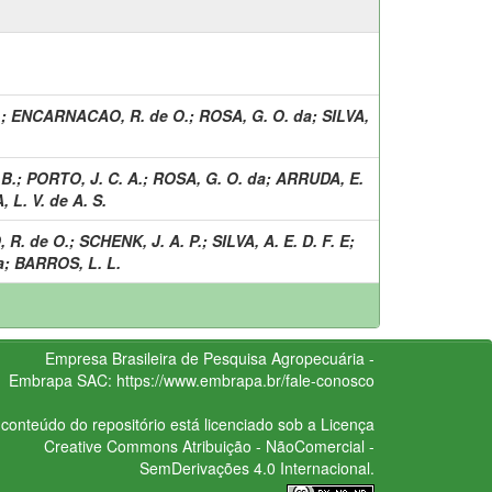
.
;
ENCARNACAO, R. de O.
;
ROSA, G. O. da
;
SILVA,
 B.
;
PORTO, J. C. A.
;
ROSA, G. O. da
;
ARRUDA, E.
 L. V. de A. S.
R. de O.
;
SCHENK, J. A. P.
;
SILVA, A. E. D. F. E
;
a
;
BARROS, L. L.
Empresa Brasileira de Pesquisa Agropecuária -
Embrapa
SAC:
https://www.embrapa.br/fale-conosco
conteúdo do repositório está licenciado sob a Licença
Creative Commons
Atribuição - NãoComercial -
SemDerivações 4.0 Internacional.