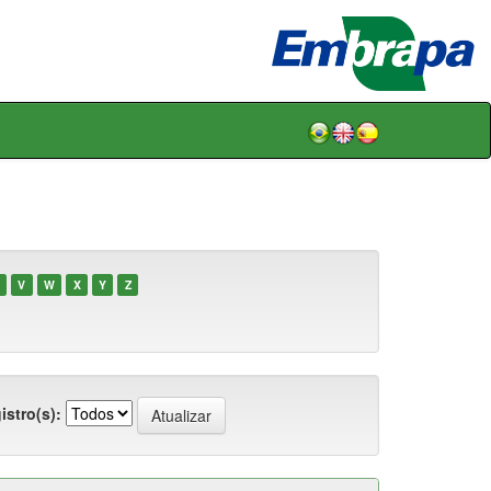
V
W
X
Y
Z
istro(s):