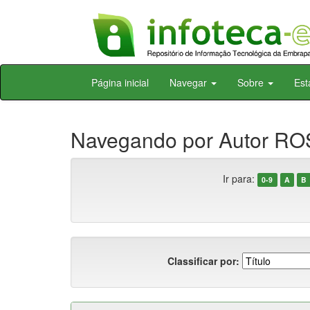
Skip
Página inicial
Navegar
Sobre
Est
navigation
Navegando por Autor ROS
Ir para:
0-9
A
B
Classificar por: