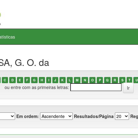
atísticas
A, G. O. da
C
D
E
F
G
H
I
J
K
L
M
N
O
P
Q
R
S
T
U
ou entre com as primeiras letras:
Em ordem:
Resultados/Página
Reg