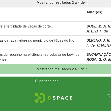
Mostrando resultados 2 a 4 de 4
Autor(es)
 a fertilidade de vacas de corte.
DODE, M. A. N
A. E. D. F. da
s da raça nelore no município de Ribas do Rio
SERENO, J. R.
F. de
;
CHALITA,
s do rebanho na eficiência reprodutiva de bovinos
ENCARNAÇÃO, 
ense.
ROSA, G. O. d
Mostrando resultados 2 a 4 de 4
Suportado por
O 