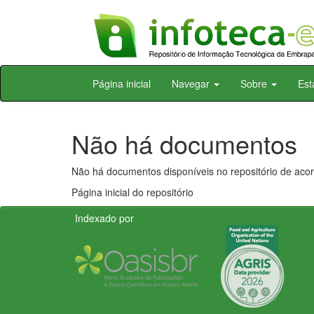
Skip
Página inicial
Navegar
Sobre
Est
navigation
Não há documentos
Não há documentos disponíveis no repositório de acor
Página inicial do repositório
Indexado por