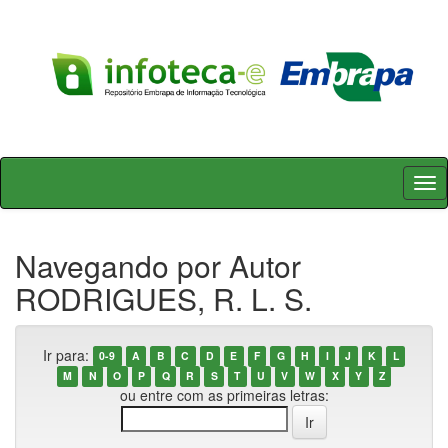
Skip
navigation
Navegando por Autor
RODRIGUES, R. L. S.
Ir para:
0-9
A
B
C
D
E
F
G
H
I
J
K
L
M
N
O
P
Q
R
S
T
U
V
W
X
Y
Z
ou entre com as primeiras letras: