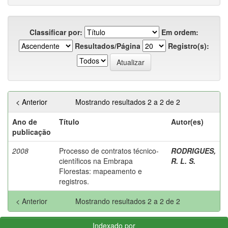
Classificar por:
Em ordem:
Resultados/Página
Registro(s):
< Anterior
Mostrando resultados 2 a 2 de 2
Ano de
Título
Autor(es)
publicação
2008
Processo de contratos técnico-
RODRIGUES,
científicos na Embrapa
R. L. S.
Florestas: mapeamento e
registros.
< Anterior
Mostrando resultados 2 a 2 de 2
Indexado por