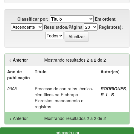
Classificar por:
Em ordem:
Resultados/Página
Registro(s):
< Anterior
Mostrando resultados 2 a 2 de 2
Ano de
Título
Autor(es)
publicação
2008
Processo de contratos técnico-
RODRIGUES,
científicos na Embrapa
R. L. S.
Florestas: mapeamento e
registros.
< Anterior
Mostrando resultados 2 a 2 de 2
Indexado por