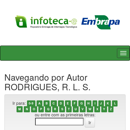
Skip
navigation
Navegando por Autor
RODRIGUES, R. L. S.
Ir para:
0-9
A
B
C
D
E
F
G
H
I
J
K
L
M
N
O
P
Q
R
S
T
U
V
W
X
Y
Z
ou entre com as primeiras letras: