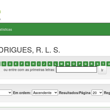
atísticas
DRIGUES, R. L. S.
C
D
E
F
G
H
I
J
K
L
M
N
O
P
Q
R
S
T
U
ou entre com as primeiras letras:
Em ordem:
Resultados/Página
Reg