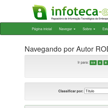
Skip
Página inicial
Navegar
Sobre
Est
navigation
Navegando por Autor RO
Ir para:
0-9
A
B
Classificar por: