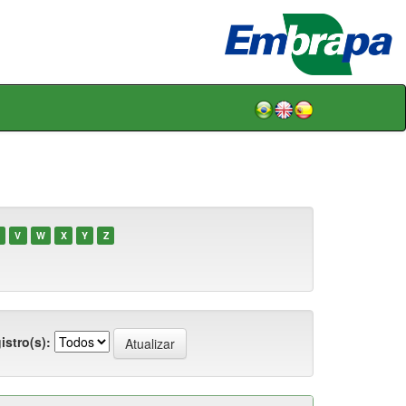
V
W
X
Y
Z
istro(s):