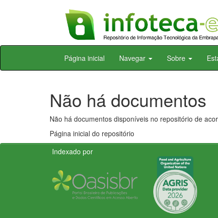
Skip
Página inicial
Navegar
Sobre
Est
navigation
Não há documentos
Não há documentos disponíveis no repositório de acor
Página inicial do repositório
Indexado por