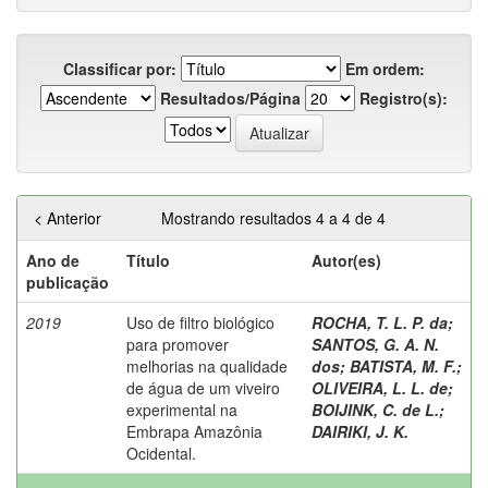
Classificar por:
Em ordem:
Resultados/Página
Registro(s):
< Anterior
Mostrando resultados 4 a 4 de 4
Ano de
Título
Autor(es)
publicação
2019
Uso de filtro biológico
ROCHA, T. L. P. da
;
para promover
SANTOS, G. A. N.
melhorias na qualidade
dos
;
BATISTA, M. F.
;
de água de um viveiro
OLIVEIRA, L. L. de
;
experimental na
BOIJINK, C. de L.
;
Embrapa Amazônia
DAIRIKI, J. K.
Ocidental.