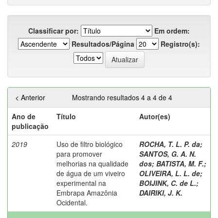
Classificar por:
Em ordem:
Resultados/Página
Registro(s):
< Anterior
Mostrando resultados 4 a 4 de 4
Ano de
Título
Autor(es)
publicação
2019
Uso de filtro biológico
ROCHA, T. L. P. da
;
para promover
SANTOS, G. A. N.
melhorias na qualidade
dos
;
BATISTA, M. F.
;
de água de um viveiro
OLIVEIRA, L. L. de
;
experimental na
BOIJINK, C. de L.
;
Embrapa Amazônia
DAIRIKI, J. K.
Ocidental.