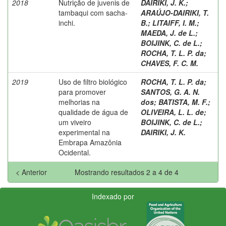
2018
Nutrição de juvenis de
DAIRIKI, J. K.
;
tambaqui com sacha-
ARAÚJO-DAIRIKI, T.
inchi.
B.
;
LITAIFF, I. M.
;
MAEDA, J. de L.
;
BOIJINK, C. de L.
;
ROCHA, T. L. P. da
;
CHAVES, F. C. M.
2019
Uso de filtro biológico
ROCHA, T. L. P. da
;
para promover
SANTOS, G. A. N.
melhorias na
dos
;
BATISTA, M. F.
;
qualidade de água de
OLIVEIRA, L. L. de
;
um viveiro
BOIJINK, C. de L.
;
experimental na
DAIRIKI, J. K.
Embrapa Amazônia
Ocidental.
< Anterior
Mostrando resultados 2 a 4 de 4
Indexado por