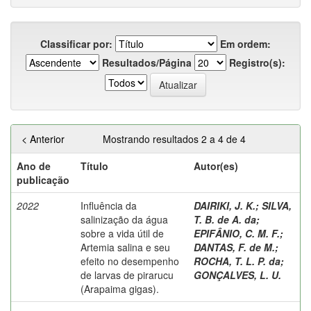
Classificar por:
Em ordem:
Resultados/Página
Registro(s):
< Anterior
Mostrando resultados 2 a 4 de 4
Ano de
Título
Autor(es)
publicação
2022
Influência da
DAIRIKI, J. K.
;
SILVA,
salinização da água
T. B. de A. da
;
sobre a vida útil de
EPIFÂNIO, C. M. F.
;
Artemia salina e seu
DANTAS, F. de M.
;
efeito no desempenho
ROCHA, T. L. P. da
;
de larvas de pirarucu
GONÇALVES, L. U.
(Arapaima gigas).