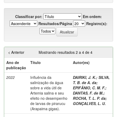
Classificar por:
Em ordem:
Resultados/Página
Registro(s):
< Anterior
Mostrando resultados 2 a 4 de 4
Ano de
Título
Autor(es)
publicação
2022
Influência da
DAIRIKI, J. K.
;
SILVA,
salinização da água
T. B. de A. da
;
sobre a vida útil de
EPIFÂNIO, C. M. F.
;
Artemia salina e seu
DANTAS, F. de M.
;
efeito no desempenho
ROCHA, T. L. P. da
;
de larvas de pirarucu
GONÇALVES, L. U.
(Arapaima gigas).