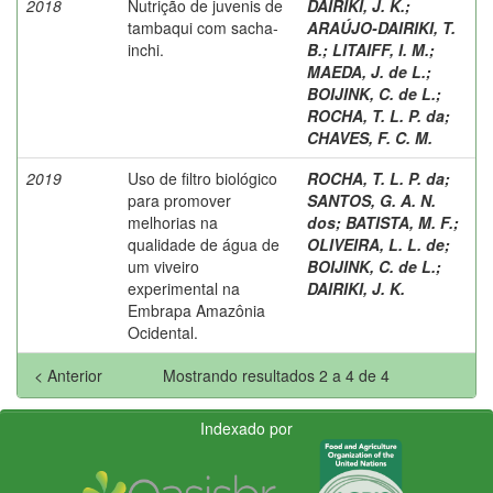
2018
Nutrição de juvenis de
DAIRIKI, J. K.
;
tambaqui com sacha-
ARAÚJO-DAIRIKI, T.
inchi.
B.
;
LITAIFF, I. M.
;
MAEDA, J. de L.
;
BOIJINK, C. de L.
;
ROCHA, T. L. P. da
;
CHAVES, F. C. M.
2019
Uso de filtro biológico
ROCHA, T. L. P. da
;
para promover
SANTOS, G. A. N.
melhorias na
dos
;
BATISTA, M. F.
;
qualidade de água de
OLIVEIRA, L. L. de
;
um viveiro
BOIJINK, C. de L.
;
experimental na
DAIRIKI, J. K.
Embrapa Amazônia
Ocidental.
< Anterior
Mostrando resultados 2 a 4 de 4
Indexado por