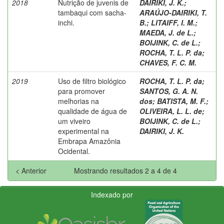
2018
Nutrição de juvenis de
DAIRIKI, J. K.
;
tambaqui com sacha-
ARAÚJO-DAIRIKI, T.
inchi.
B.
;
LITAIFF, I. M.
;
MAEDA, J. de L.
;
BOIJINK, C. de L.
;
ROCHA, T. L. P. da
;
CHAVES, F. C. M.
2019
Uso de filtro biológico
ROCHA, T. L. P. da
;
para promover
SANTOS, G. A. N.
melhorias na
dos
;
BATISTA, M. F.
;
qualidade de água de
OLIVEIRA, L. L. de
;
um viveiro
BOIJINK, C. de L.
;
experimental na
DAIRIKI, J. K.
Embrapa Amazônia
Ocidental.
< Anterior
Mostrando resultados 2 a 4 de 4
Indexado por