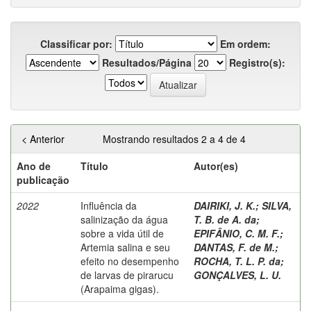
Classificar por:
Em ordem:
Resultados/Página
Registro(s):
< Anterior
Mostrando resultados 2 a 4 de 4
Ano de
Título
Autor(es)
publicação
2022
Influência da
DAIRIKI, J. K.
;
SILVA,
salinização da água
T. B. de A. da
;
sobre a vida útil de
EPIFÂNIO, C. M. F.
;
Artemia salina e seu
DANTAS, F. de M.
;
efeito no desempenho
ROCHA, T. L. P. da
;
de larvas de pirarucu
GONÇALVES, L. U.
(Arapaima gigas).