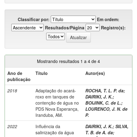
Classificar por:
Em ordem:
Resultados/Página
Registro(s):
Mostrando resultados 1 a 4 de 4
Ano de
Título
Autor(es)
publicação
2018
Adaptação do acará-
ROCHA, T. L. P. da
;
roxo em tanques de
DAIRIKI, J. K.
;
contenção de água no
BOIJINK, C. de L.
;
PDS Nova Esperança,
LOURENCO, J. N. de
Iranduba, AM.
P.
2022
Influência da
DAIRIKI, J. K.
;
SILVA,
salinização da água
T. B. de A. da
;