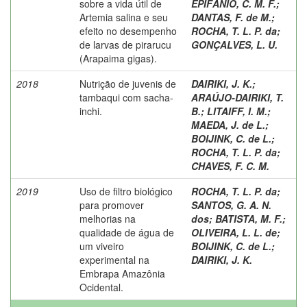
sobre a vida útil de
EPIFÂNIO, C. M. F.
;
Artemia salina e seu
DANTAS, F. de M.
;
efeito no desempenho
ROCHA, T. L. P. da
;
de larvas de pirarucu
GONÇALVES, L. U.
(Arapaima gigas).
2018
Nutrição de juvenis de
DAIRIKI, J. K.
;
tambaqui com sacha-
ARAÚJO-DAIRIKI, T.
inchi.
B.
;
LITAIFF, I. M.
;
MAEDA, J. de L.
;
BOIJINK, C. de L.
;
ROCHA, T. L. P. da
;
CHAVES, F. C. M.
2019
Uso de filtro biológico
ROCHA, T. L. P. da
;
para promover
SANTOS, G. A. N.
melhorias na
dos
;
BATISTA, M. F.
;
qualidade de água de
OLIVEIRA, L. L. de
;
um viveiro
BOIJINK, C. de L.
;
experimental na
DAIRIKI, J. K.
Embrapa Amazônia
Ocidental.