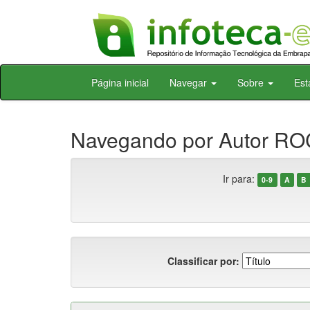
Skip
Página inicial
Navegar
Sobre
Est
navigation
Navegando por Autor ROC
Ir para:
0-9
A
B
Classificar por: