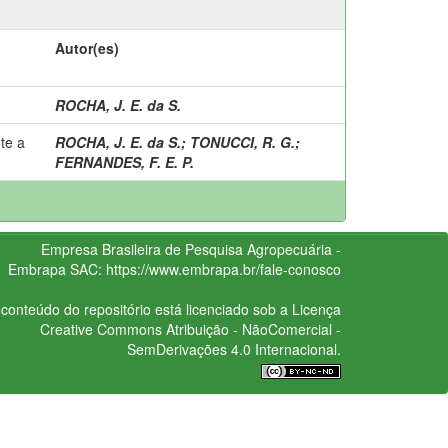
Autor(es)
ROCHA, J. E. da S.
te a
ROCHA, J. E. da S.
;
TONUCCI, R. G.
;
FERNANDES, F. E. P.
Empresa Brasileira de Pesquisa Agropecuária -
Embrapa
SAC:
https://www.embrapa.br/fale-conosco
conteúdo do repositório está licenciado sob a Licença
Creative Commons
Atribuição - NãoComercial -
SemDerivações 4.0 Internacional.