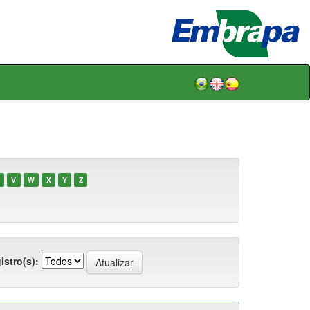
V
W
X
Y
Z
istro(s):