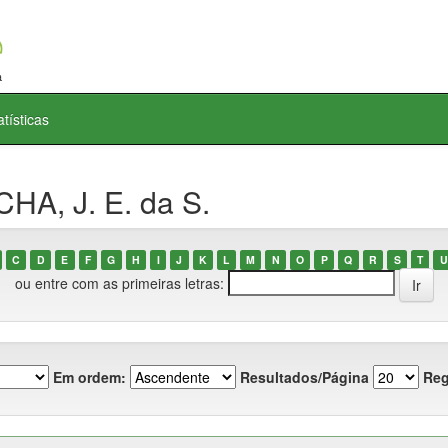
atísticas
HA, J. E. da S.
C
D
E
F
G
H
I
J
K
L
M
N
O
P
Q
R
S
T
U
ou entre com as primeiras letras:
Em ordem:
Resultados/Página
Reg