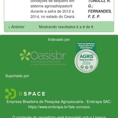
condições de sequeiro em
TONUCCI, R.
sistema agrossilvipastoril
G.
;
durante a safra de 2012 a
FERNANDES,
2014, no estado do Ceará.
F. E. P.
< Anterior
Mostrando resultados 6 a 8 de 8
Indexado por
Suportado por
Empresa Brasileira de Pesquisa Agropecuária - Embrapa
SAC:
https://www.embrapa.br/fale-conosco
O conteúdo do repositório está licenciado sob a Licença