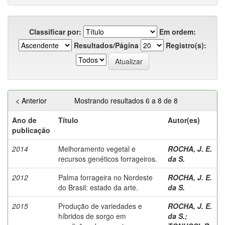
Classificar por:
Em ordem:
Resultados/Página
Registro(s):
< Anterior
Mostrando resultados 6 a 8 de 8
Ano de
Título
Autor(es)
publicação
2014
Melhoramento vegetal e
ROCHA, J. E.
recursos genéticos forrageiros.
da S.
2012
Palma forrageira no Nordeste
ROCHA, J. E.
do Brasil: estado da arte.
da S.
2015
Produção de variedades e
ROCHA, J. E.
híbridos de sorgo em
da S.
;