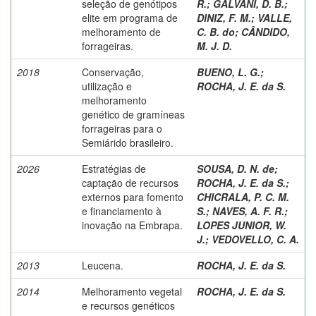
seleção de genótipos
R.
;
GALVANI, D. B.
;
elite em programa de
DINIZ, F. M.
;
VALLE,
melhoramento de
C. B. do
;
CÂNDIDO,
forrageiras.
M. J. D.
2018
Conservação,
BUENO, L. G.
;
utilização e
ROCHA, J. E. da S.
melhoramento
genético de gramíneas
forrageiras para o
Semiárido brasileiro.
2026
Estratégias de
SOUSA, D. N. de
;
captação de recursos
ROCHA, J. E. da S.
;
externos para fomento
CHICRALA, P. C. M.
e financiamento à
S.
;
NAVES, A. F. R.
;
inovação na Embrapa.
LOPES JUNIOR, W.
J.
;
VEDOVELLO, C. A.
2013
Leucena.
ROCHA, J. E. da S.
2014
Melhoramento vegetal
ROCHA, J. E. da S.
e recursos genéticos