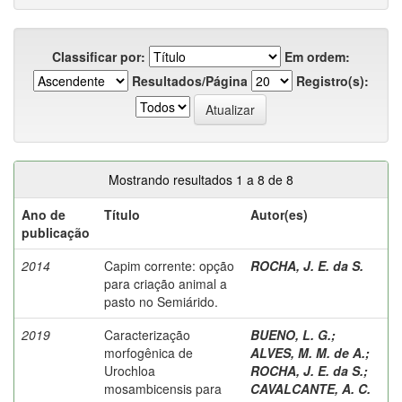
Classificar por:
Em ordem:
Resultados/Página
Registro(s):
Mostrando resultados 1 a 8 de 8
Ano de
Título
Autor(es)
publicação
2014
Capim corrente: opção
ROCHA, J. E. da S.
para criação animal a
pasto no Semiárido.
2019
Caracterização
BUENO, L. G.
;
morfogênica de
ALVES, M. M. de A.
;
Urochloa
ROCHA, J. E. da S.
;
mosambicensis para
CAVALCANTE, A. C.