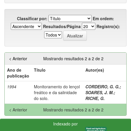
Classificar por:
Em ordem:
Resultados/Página
Registro(s):
< Anterior
Mostrando resultados 2 a 2 de 2
Ano de
Título
Autor(es)
publicação
1994
Monitoramento do lençol
CORDEIRO, G. G.
;
freático e da salinidade
SOARES, J. M.
;
do solo.
RICHE, G.
< Anterior
Mostrando resultados 2 a 2 de 2
Indexado por