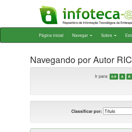
Skip
Página inicial
Navegar
Sobre
Est
navigation
Navegando por Autor RIC
Ir para:
0-9
A
B
Classificar por: