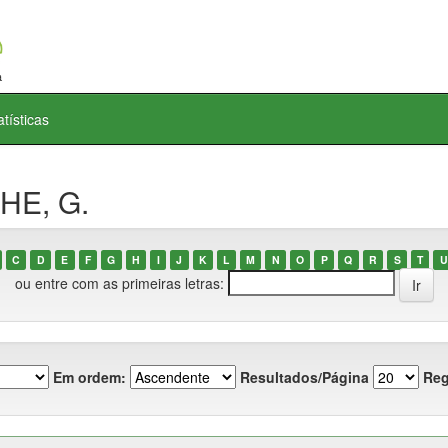
atísticas
HE, G.
C
D
E
F
G
H
I
J
K
L
M
N
O
P
Q
R
S
T
U
ou entre com as primeiras letras:
Em ordem:
Resultados/Página
Reg