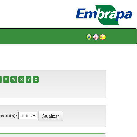
V
W
X
Y
Z
istro(s):