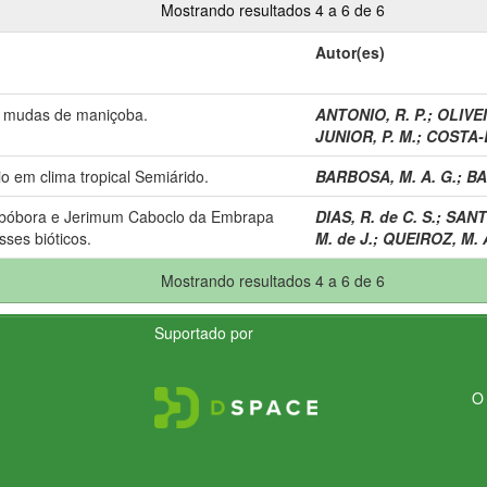
Mostrando resultados 4 a 6 de 6
Autor(es)
e mudas de maniçoba.
ANTONIO, R. P.
;
OLIVEI
JUNIOR, P. M.
;
COSTA-L
io em clima tropical Semiárido.
BARBOSA, M. A. G.
;
BA
Abóbora e Jerimum Caboclo da Embrapa
DIAS, R. de C. S.
;
SANTO
sses bióticos.
M. de J.
;
QUEIROZ, M. 
Mostrando resultados 4 a 6 de 6
Suportado por
O 