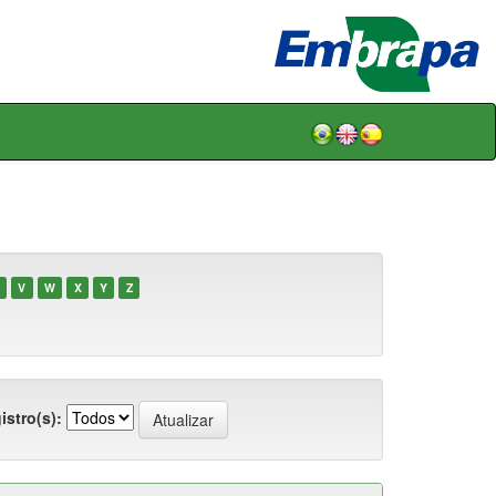
V
W
X
Y
Z
istro(s):