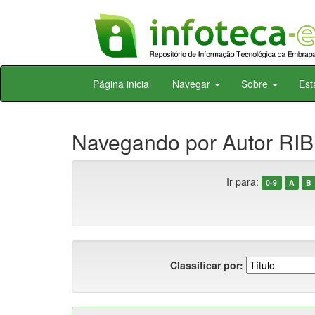
Skip
Página inicial
Navegar
Sobre
Est
navigation
Navegando por Autor RI
Ir para:
0-9
A
B
Classificar por: