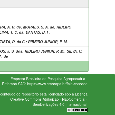
RA, A. R. de
;
MORAES, S. A. de
;
RIBEIRO
IMA, T. C. da
;
DANTAS, B. F.
TISTA, D. da C.
;
RIBEIRO JUNIOR, P. M.
S, J. S. dos
;
RIBEIRO JUNIOR, P. M.
;
SILVA, C.
A. de
Empresa Brasileira de Pesquisa Agropecuária -
Embrapa
SAC:
https://www.embrapa.br/fale-conosco
conteúdo do repositório está licenciado sob a Licença
Creative Commons
Atribuição - NãoComercial -
SemDerivações 4.0 Internacional.