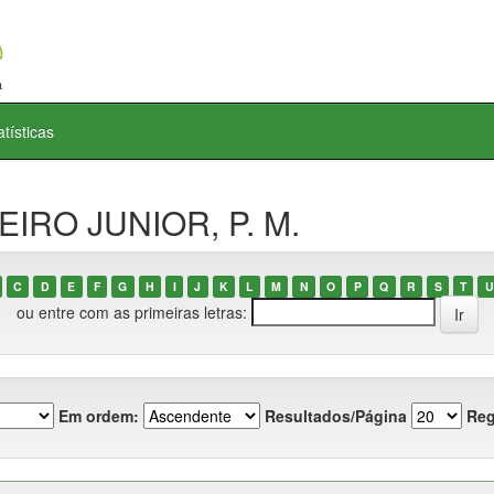
atísticas
BEIRO JUNIOR, P. M.
C
D
E
F
G
H
I
J
K
L
M
N
O
P
Q
R
S
T
U
ou entre com as primeiras letras:
Em ordem:
Resultados/Página
Reg