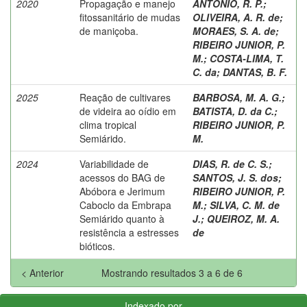
2020
Propagação e manejo
ANTONIO, R. P.
;
fitossanitário de mudas
OLIVEIRA, A. R. de
;
de maniçoba.
MORAES, S. A. de
;
RIBEIRO JUNIOR, P.
M.
;
COSTA-LIMA, T.
C. da
;
DANTAS, B. F.
2025
Reação de cultivares
BARBOSA, M. A. G.
;
de videira ao oídio em
BATISTA, D. da C.
;
clima tropical
RIBEIRO JUNIOR, P.
Semiárido.
M.
2024
Variabilidade de
DIAS, R. de C. S.
;
acessos do BAG de
SANTOS, J. S. dos
;
Abóbora e Jerimum
RIBEIRO JUNIOR, P.
Caboclo da Embrapa
M.
;
SILVA, C. M. de
Semiárido quanto à
J.
;
QUEIROZ, M. A.
resistência a estresses
de
bióticos.
< Anterior
Mostrando resultados 3 a 6 de 6
Indexado por