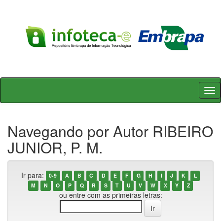
Skip
navigation
Navegando por Autor RIBEIRO
JUNIOR, P. M.
Ir para:
0-9
A
B
C
D
E
F
G
H
I
J
K
L
M
N
O
P
Q
R
S
T
U
V
W
X
Y
Z
ou entre com as primeiras letras: