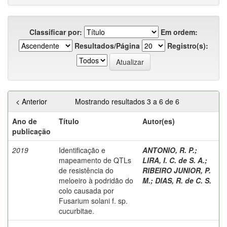
Classificar por:
Em ordem:
Resultados/Página
Registro(s):
< Anterior
Mostrando resultados 3 a 6 de 6
Ano de
Título
Autor(es)
publicação
2019
Identificação e
ANTONIO, R. P.
;
mapeamento de QTLs
LIRA, I. C. de S. A.
;
de resistência do
RIBEIRO JUNIOR, P.
meloeiro à podridão do
M.
;
DIAS, R. de C. S.
colo causada por
Fusarium solani f. sp.
cucurbitae.