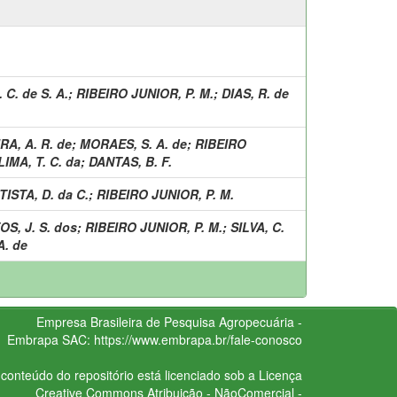
. C. de S. A.
;
RIBEIRO JUNIOR, P. M.
;
DIAS, R. de
RA, A. R. de
;
MORAES, S. A. de
;
RIBEIRO
IMA, T. C. da
;
DANTAS, B. F.
TISTA, D. da C.
;
RIBEIRO JUNIOR, P. M.
S, J. S. dos
;
RIBEIRO JUNIOR, P. M.
;
SILVA, C.
A. de
Empresa Brasileira de Pesquisa Agropecuária -
Embrapa
SAC:
https://www.embrapa.br/fale-conosco
conteúdo do repositório está licenciado sob a Licença
Creative Commons
Atribuição - NãoComercial -