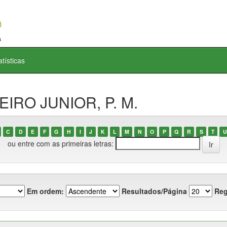
atísticas
BEIRO JUNIOR, P. M.
C
D
E
F
G
H
I
J
K
L
M
N
O
P
Q
R
S
T
U
ou entre com as primeiras letras:
Em ordem:
Resultados/Página
Reg