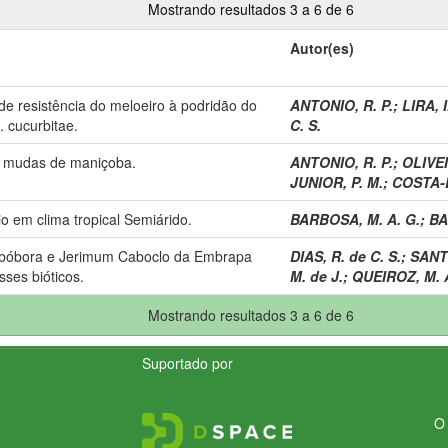
Mostrando resultados 3 a 6 de 6
Autor(es)
e resistência do meloeiro à podridão do
ANTONIO, R. P.
;
LIRA, I
. cucurbitae.
C. S.
e mudas de maniçoba.
ANTONIO, R. P.
;
OLIVEI
JUNIOR, P. M.
;
COSTA-L
io em clima tropical Semiárido.
BARBOSA, M. A. G.
;
BA
Abóbora e Jerimum Caboclo da Embrapa
DIAS, R. de C. S.
;
SANTO
sses bióticos.
M. de J.
;
QUEIROZ, M. 
Mostrando resultados 3 a 6 de 6
Suportado por
O 