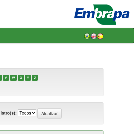
V
W
X
Y
Z
istro(s):