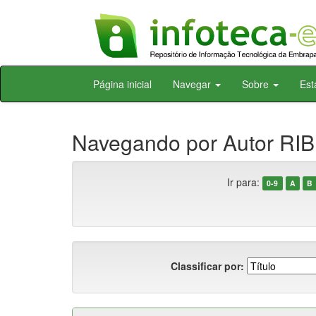
Skip
Página inicial
Navegar
Sobre
Est
navigation
Navegando por Autor RI
Ir para:
0-9
A
B
Classificar por: