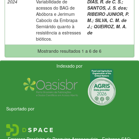
2024
Variabilidade de
DIAS, R. de C. S.
;
acessos do BAG de
SANTOS, J. S. dos
;
Abóbora e Jerimum
RIBEIRO JUNIOR, P.
Caboclo da Embrapa
M.
;
SILVA, C. M. de
Semiárido quanto à
J.
;
QUEIROZ, M. A.
resistência a estresses
de
bióticos.
Mostrando resultados 1 a 6 de 6
Indexado por
Suportado por
Empresa Brasileira de Pesquisa Agropecuária - Embrapa
SAC: