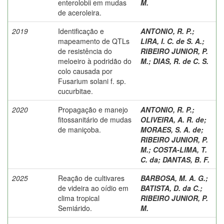
enterolobii em mudas
M.
de aceroleira.
2019
Identificação e
ANTONIO, R. P.
;
mapeamento de QTLs
LIRA, I. C. de S. A.
;
de resistência do
RIBEIRO JUNIOR, P.
meloeiro à podridão do
M.
;
DIAS, R. de C. S.
colo causada por
Fusarium solani f. sp.
cucurbitae.
2020
Propagação e manejo
ANTONIO, R. P.
;
fitossanitário de mudas
OLIVEIRA, A. R. de
;
de maniçoba.
MORAES, S. A. de
;
RIBEIRO JUNIOR, P.
M.
;
COSTA-LIMA, T.
C. da
;
DANTAS, B. F.
2025
Reação de cultivares
BARBOSA, M. A. G.
;
de videira ao oídio em
BATISTA, D. da C.
;
clima tropical
RIBEIRO JUNIOR, P.
Semiárido.
M.