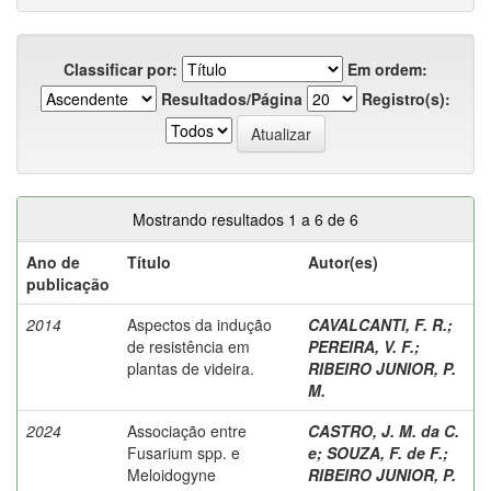
Classificar por:
Em ordem:
Resultados/Página
Registro(s):
Mostrando resultados 1 a 6 de 6
Ano de
Título
Autor(es)
publicação
2014
Aspectos da indução
CAVALCANTI, F. R.
;
de resistência em
PEREIRA, V. F.
;
plantas de videira.
RIBEIRO JUNIOR, P.
M.
2024
Associação entre
CASTRO, J. M. da C.
Fusarium spp. e
e
;
SOUZA, F. de F.
;
Meloidogyne
RIBEIRO JUNIOR, P.