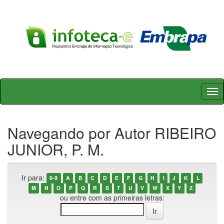
Skip
navigation
Navegando por Autor RIBEIRO
JUNIOR, P. M.
Ir para:
0-9
A
B
C
D
E
F
G
H
I
J
K
L
M
N
O
P
Q
R
S
T
U
V
W
X
Y
Z
ou entre com as primeiras letras: