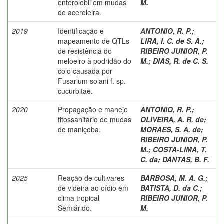
enterolobii em mudas
M.
de aceroleira.
2019
Identificação e
ANTONIO, R. P.
;
mapeamento de QTLs
LIRA, I. C. de S. A.
;
de resistência do
RIBEIRO JUNIOR, P.
meloeiro à podridão do
M.
;
DIAS, R. de C. S.
colo causada por
Fusarium solani f. sp.
cucurbitae.
2020
Propagação e manejo
ANTONIO, R. P.
;
fitossanitário de mudas
OLIVEIRA, A. R. de
;
de maniçoba.
MORAES, S. A. de
;
RIBEIRO JUNIOR, P.
M.
;
COSTA-LIMA, T.
C. da
;
DANTAS, B. F.
2025
Reação de cultivares
BARBOSA, M. A. G.
;
de videira ao oídio em
BATISTA, D. da C.
;
clima tropical
RIBEIRO JUNIOR, P.
Semiárido.
M.