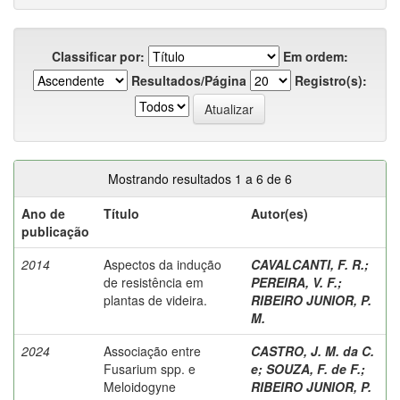
Classificar por:
Em ordem:
Resultados/Página
Registro(s):
Mostrando resultados 1 a 6 de 6
Ano de
Título
Autor(es)
publicação
2014
Aspectos da indução
CAVALCANTI, F. R.
;
de resistência em
PEREIRA, V. F.
;
plantas de videira.
RIBEIRO JUNIOR, P.
M.
2024
Associação entre
CASTRO, J. M. da C.
Fusarium spp. e
e
;
SOUZA, F. de F.
;
Meloidogyne
RIBEIRO JUNIOR, P.