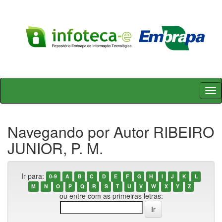
Skip
navigation
Navegando por Autor RIBEIRO
JUNIOR, P. M.
Ir para:
0-9
A
B
C
D
E
F
G
H
I
J
K
L
M
N
O
P
Q
R
S
T
U
V
W
X
Y
Z
ou entre com as primeiras letras: