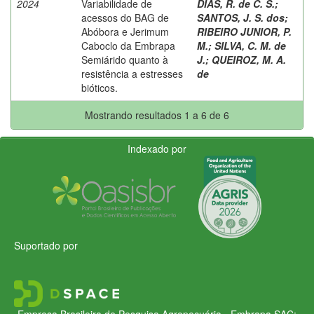
2024
Variabilidade de
DIAS, R. de C. S.
;
acessos do BAG de
SANTOS, J. S. dos
;
Abóbora e Jerimum
RIBEIRO JUNIOR, P.
Caboclo da Embrapa
M.
;
SILVA, C. M. de
Semiárido quanto à
J.
;
QUEIROZ, M. A.
resistência a estresses
de
bióticos.
Mostrando resultados 1 a 6 de 6
Indexado por
Suportado por
Empresa Brasileira de Pesquisa Agropecuária - Embrapa
SAC: