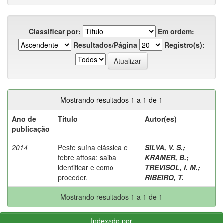
Classificar por:
Em ordem:
Resultados/Página
Registro(s):
Mostrando resultados 1 a 1 de 1
Ano de
Título
Autor(es)
publicação
2014
Peste suína clássica e
SILVA, V. S.
;
febre aftosa: saiba
KRAMER, B.
;
identificar e como
TREVISOL, I. M.
;
proceder.
RIBEIRO, T.
Mostrando resultados 1 a 1 de 1
Indexado por