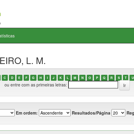
atísticas
EIRO, L. M.
C
D
E
F
G
H
I
J
K
L
M
N
O
P
Q
R
S
T
U
ou entre com as primeiras letras:
Em ordem:
Resultados/Página
Reg