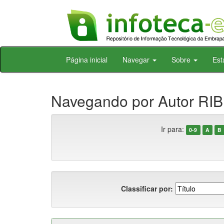
Skip
Página inicial
Navegar
Sobre
Est
navigation
Navegando por Autor RIB
Ir para:
0-9
A
B
Classificar por: