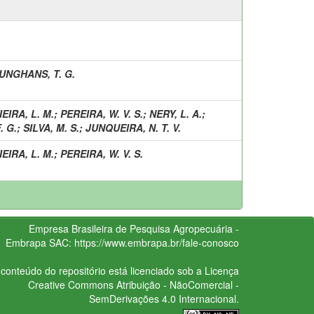
UNGHANS, T. G.
IEIRA, L. M.
;
PEREIRA, W. V. S.
;
NERY, L. A.
;
. G.
;
SILVA, M. S.
;
JUNQUEIRA, N. T. V.
IEIRA, L. M.
;
PEREIRA, W. V. S.
Empresa Brasileira de Pesquisa Agropecuária -
Embrapa
SAC:
https://www.embrapa.br/fale-conosco
conteúdo do repositório está licenciado sob a Licença
Creative Commons
Atribuição - NãoComercial -
SemDerivações 4.0 Internacional.