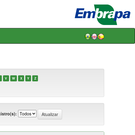
V
W
X
Y
Z
istro(s):