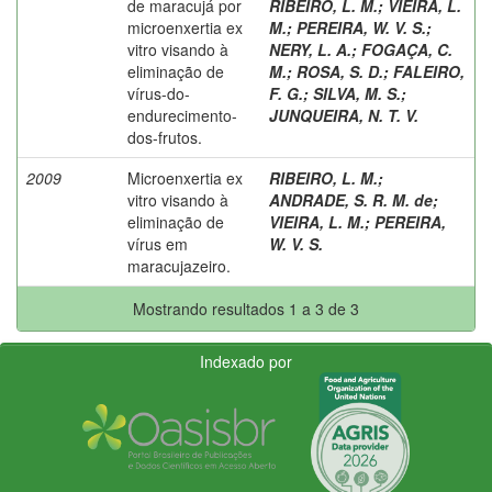
de maracujá por
RIBEIRO, L. M.
;
VIEIRA, L.
microenxertia ex
M.
;
PEREIRA, W. V. S.
;
vitro visando à
NERY, L. A.
;
FOGAÇA, C.
eliminação de
M.
;
ROSA, S. D.
;
FALEIRO,
vírus-do-
F. G.
;
SILVA, M. S.
;
endurecimento-
JUNQUEIRA, N. T. V.
dos-frutos.
2009
Microenxertia ex
RIBEIRO, L. M.
;
vitro visando à
ANDRADE, S. R. M. de
;
eliminação de
VIEIRA, L. M.
;
PEREIRA,
vírus em
W. V. S.
maracujazeiro.
Mostrando resultados 1 a 3 de 3
Indexado por