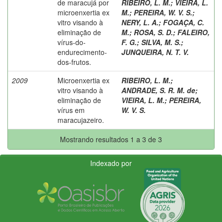
de maracujá por
RIBEIRO, L. M.
;
VIEIRA, L.
microenxertia ex
M.
;
PEREIRA, W. V. S.
;
vitro visando à
NERY, L. A.
;
FOGAÇA, C.
eliminação de
M.
;
ROSA, S. D.
;
FALEIRO,
vírus-do-
F. G.
;
SILVA, M. S.
;
endurecimento-
JUNQUEIRA, N. T. V.
dos-frutos.
2009
Microenxertia ex
RIBEIRO, L. M.
;
vitro visando à
ANDRADE, S. R. M. de
;
eliminação de
VIEIRA, L. M.
;
PEREIRA,
vírus em
W. V. S.
maracujazeiro.
Mostrando resultados 1 a 3 de 3
Indexado por