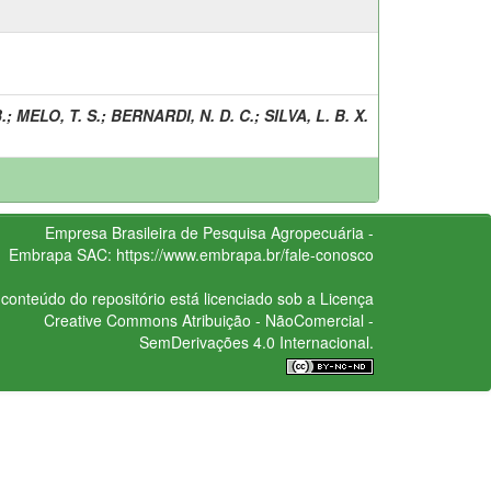
.
;
MELO, T. S.
;
BERNARDI, N. D. C.
;
SILVA, L. B. X.
Empresa Brasileira de Pesquisa Agropecuária -
Embrapa
SAC:
https://www.embrapa.br/fale-conosco
conteúdo do repositório está licenciado sob a Licença
Creative Commons
Atribuição - NãoComercial -
SemDerivações 4.0 Internacional.