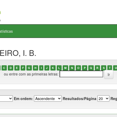
atísticas
IRO, I. B.
C
D
E
F
G
H
I
J
K
L
M
N
O
P
Q
R
S
T
U
ou entre com as primeiras letras:
Em ordem:
Resultados/Página
Reg