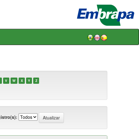
V
W
X
Y
Z
istro(s):