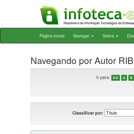
Skip
Página inicial
Navegar
Sobre
Est
navigation
Navegando por Autor RIBE
Ir para:
0-9
A
B
Classificar por: