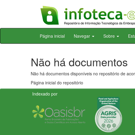
Skip
Página inicial
Navegar
Sobre
Est
navigation
Não há documentos
Não há documentos disponíveis no repositório de acor
Página inicial do repositório
Indexado por